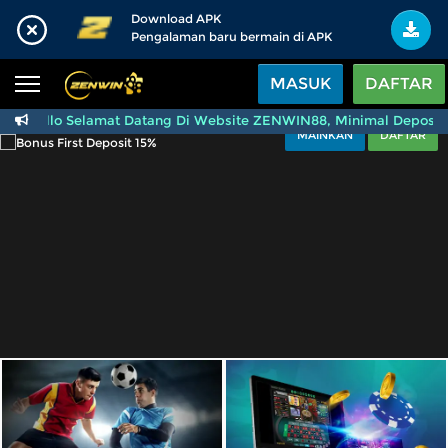
Beranda
Download APK
Pengalaman baru bermain di APK
Sports
BARU
PROMO
MASUK
DAFTAR
Live Casino
BARU
Hallo Selamat Datang Di Website ZENWIN88, Minimal Deposit 30
MAINKAN
DAFTAR
ZENWIN88 : Daftar Re
IDNPoker
BARU
Slots
PROMO
IDNLIVE
BARU
Stream N Spin
Arcade
PROMO
Table Games
Lottery
BARU
PROMO
IDNRaffle